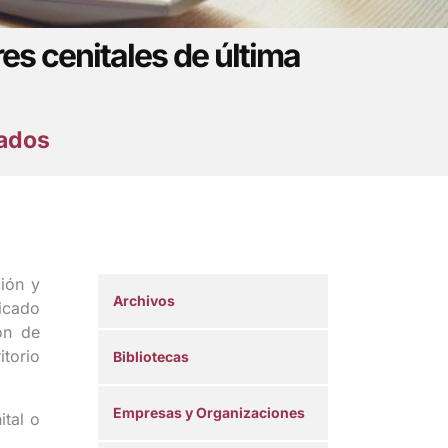
es cenitales de última
iados
ión y
Archivos
ficado
ón de
itorio
Bibliotecas
Empresas y Organizaciones
ital o