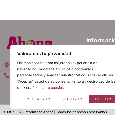
Informaci
Política de priva
Valoramos tu privacidad
Política de cooki
Avda. Emperatriz Isabel, 12 28019
Usamos cookies para mejorar su experiencia de
Aviso legal
Madrid, España
navegación, mostrarle anuncios o contenidos
FAQ
personalizados y analizar nuestro tráfico. Al hacer clic en
+34 91 560 20 88
“Aceptar” usted da su consentimiento a nuestro uso de la
Mapa web
cookies.
Política de cookies
Canal ético
PERSONALIZAR
RECHAZAR
ACEPTAR
© 1997-2026 Informática Abana | Todos los derechos reservados