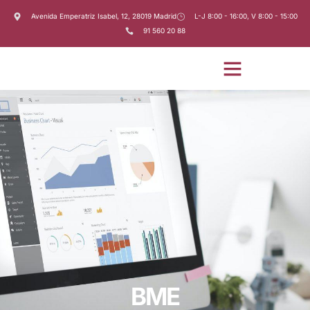
Avenida Emperatriz Isabel, 12, 28019 Madrid
L-J 8:00 - 16:00, V 8:00 - 15:00
91 560 20 88
BME