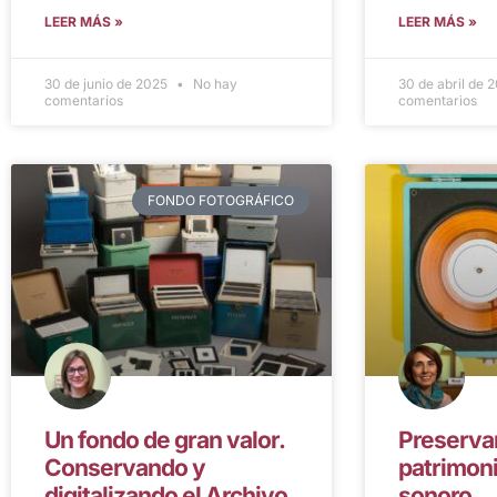
LEER MÁS »
LEER MÁS »
30 de junio de 2025
No hay
30 de abril de 
comentarios
comentarios
FONDO FOTOGRÁFICO
Un fondo de gran valor.
Preserva
Conservando y
patrimoni
digitalizando el Archivo
sonoro