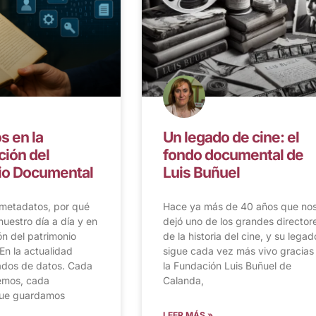
s en la
Un legado de cine: el
ción del
fondo documental de
io Documental
Luis Buñuel
 metadatos, por qué
Hace ya más de 40 años que no
nuestro día a día y en
dejó uno de los grandes director
ón del patrimonio
de la historia del cine, y su legad
En la actualidad
sigue cada vez más vivo gracias
ados de datos. Cada
la Fundación Luis Buñuel de
emos, cada
Calanda,
ue guardamos
LEER MÁS »