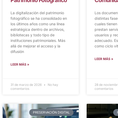
Patrimonio Fotográfico
Comunida
La digitalización del patrimonio
Los documen
fotográfico se ha consolidado en
distintas fas
los últimos años como una línea
cuales tienen 
estratégica dentro de archivos,
prestan servic
bibliotecas y todo tipo de
usuarios y re
instituciones patrimoniales. Más
adecuado. Es
allá de mejorar el acceso y la
como ciclo vit
difusión
LEER MÁS »
LEER MÁS »
31 de marzo de 2026
No hay
28 de noviemb
comentarios
comentarios
PRESERVACIÓN DIGITAL