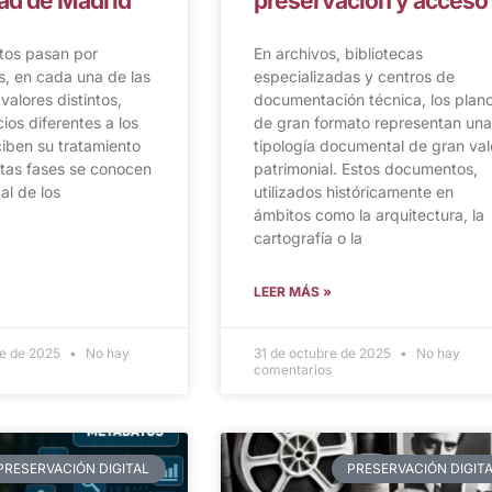
d de Madrid
preservación y acceso
tos pasan por
En archivos, bibliotecas
es, en cada una de las
especializadas y centros de
valores distintos,
documentación técnica, los plan
ios diferentes a los
de gran formato representan una
ciben su tratamiento
tipología documental de gran val
tas fases se conocen
patrimonial. Estos documentos,
al de los
utilizados históricamente en
ámbitos como la arquitectura, la
cartografía o la
LEER MÁS »
re de 2025
No hay
31 de octubre de 2025
No hay
comentarios
PRESERVACIÓN DIGITAL
PRESERVACIÓN DIGIT