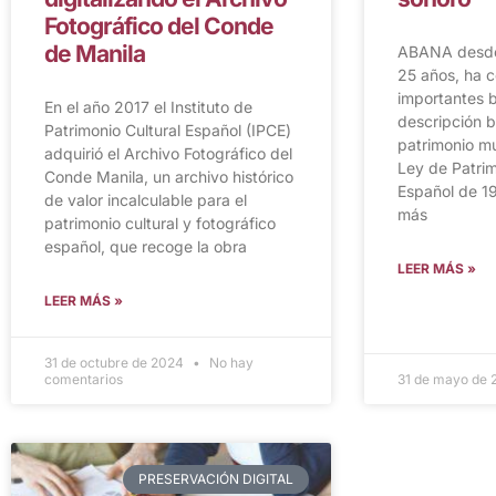
Fotográfico del Conde
de Manila
ABANA desde 
25 años, ha 
importantes b
En el año 2017 el Instituto de
descripción b
Patrimonio Cultural Español (IPCE)
patrimonio mu
adquirió el Archivo Fotográfico del
Ley de Patrim
Conde Manila, un archivo histórico
Español de 1
de valor incalculable para el
más
patrimonio cultural y fotográfico
español, que recoge la obra
LEER MÁS »
LEER MÁS »
31 de octubre de 2024
No hay
comentarios
31 de mayo de
PRESERVACIÓN DIGITAL