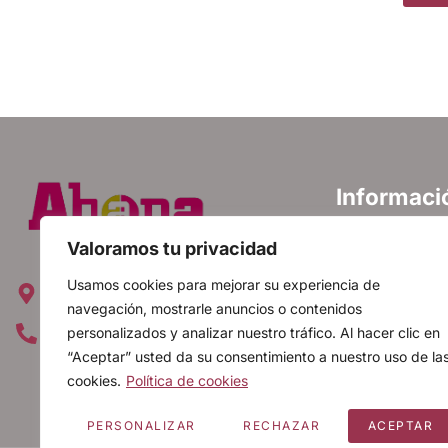
Informaci
Política de priva
Valoramos tu privacidad
Política de cooki
Avda. Emperatriz Isabel, 12 28019
Usamos cookies para mejorar su experiencia de
Aviso legal
Madrid, España
navegación, mostrarle anuncios o contenidos
FAQ
personalizados y analizar nuestro tráfico. Al hacer clic en
+34 91 560 20 88
“Aceptar” usted da su consentimiento a nuestro uso de la
Mapa web
cookies.
Política de cookies
Canal ético
PERSONALIZAR
RECHAZAR
ACEPTAR