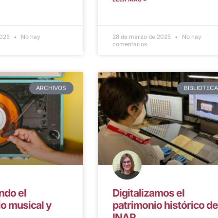
2025
No hay
28 de marzo de 2025
No hay
comentarios
ARCHIVOS
BIBLIOTEC
ndo el
Digitalizamos el
o musical y
patrimonio histórico de
INAP