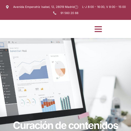
Avenida Emperatriz Isabel, 12, 28019 Madrid
L-J 8:00 - 16:00, V 8:00 - 15:00
91 560 20 88
Curación de contenidos