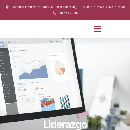
Avenida Emperatriz Isabel, 12, 28019 Madrid
L-J 8:00 - 16:00, V 8:00 - 15:00
91 560 20 88
Liderazgo