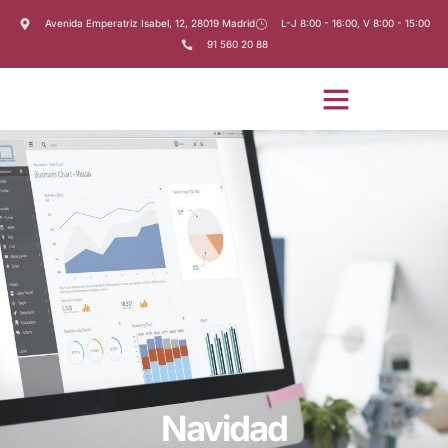
Avenida Emperatriz Isabel, 12, 28019 Madrid
L-J 8:00 - 16:00, V 8:00 - 15:00
91 560 20 88
Navidad