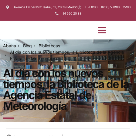
Avenida Emperatriz Isabel, 12, 28019 Madrid
L-J 8:00 - 16:00, V 8:00 - 15:00
91 560 20 88
Abana
Blog
Bibliotecas
Al día con los nuevos tiempos, la Biblioteca de la Agencia
Estatal de Meteorología
Al día con los nuevos
tiempos, la Biblioteca de la
Agencia Estatal de
Meteorología