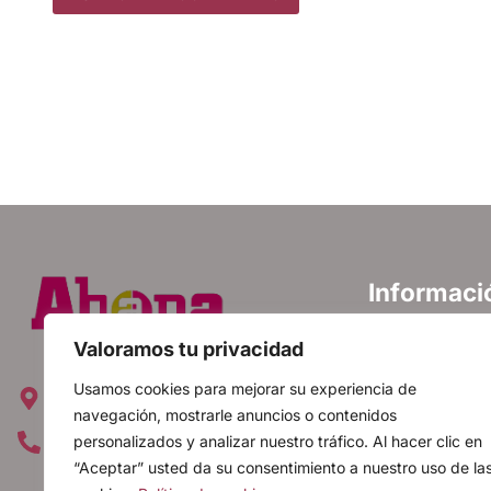
Informaci
Política de priva
Valoramos tu privacidad
Política de cooki
Avda. Emperatriz Isabel, 12 28019
Usamos cookies para mejorar su experiencia de
Aviso legal
Madrid, España
navegación, mostrarle anuncios o contenidos
FAQ
personalizados y analizar nuestro tráfico. Al hacer clic en
+34 91 560 20 88
“Aceptar” usted da su consentimiento a nuestro uso de la
Mapa web