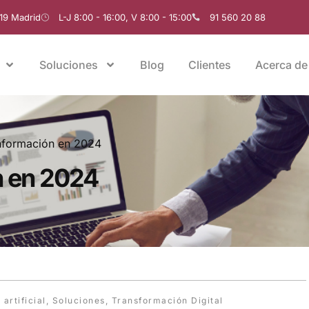
019 Madrid
L-J 8:00 - 16:00, V 8:00 - 15:00
91 560 20 88
Soluciones
Blog
Clientes
Acerca de
Información en 2024
n en 2024
 artificial
,
Soluciones
,
Transformación Digital