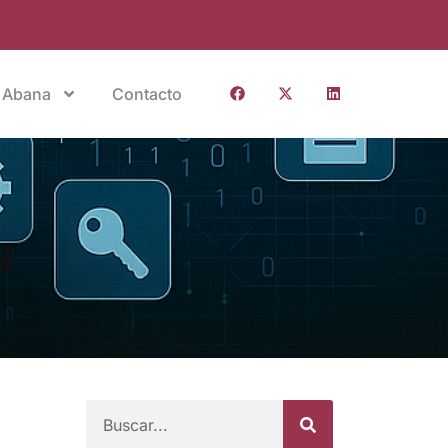
 Abana
Contacto
l