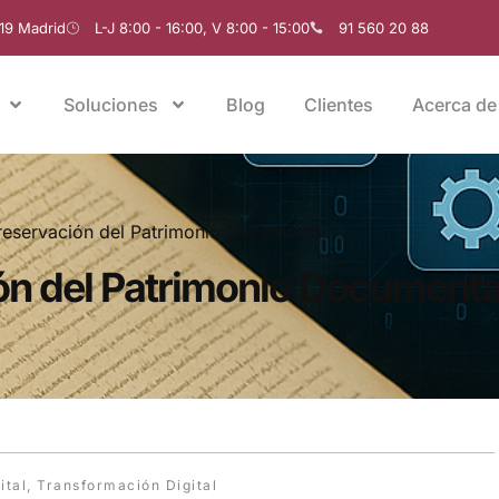
019 Madrid
L-J 8:00 - 16:00, V 8:00 - 15:00
91 560 20 88
Soluciones
Blog
Clientes
Acerca de
reservación del Patrimonio Documental
ón del Patrimonio Documenta
ital
,
Transformación Digital