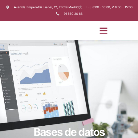
Avenida Emperatriz Isabel, 12, 28019 Madrid
L-J 8:00 - 16:00, V 8:00 - 15:00
91 560 20 88
Bases de datos