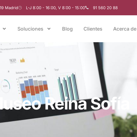
019 Madrid
L-J 8:00 - 16:00, V 8:00 - 15:00
91 560 20 88
Soluciones
Blog
Clientes
Acerca de
useo Reina Sofía