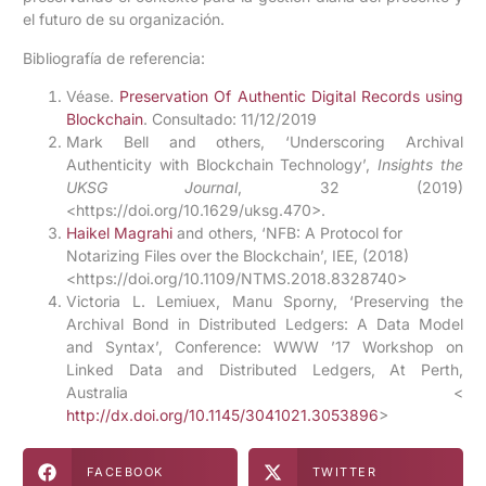
el futuro de su organización.
Bibliografía de referencia:
Véase.
Preservation Of Authentic Digital Records using
Blockchain
. Consultado: 11/12/2019
Mark Bell and others, ‘Underscoring Archival
Authenticity with Blockchain Technology’,
Insights the
UKSG Journal
, 32 (2019)
<https://doi.org/10.1629/uksg.470>.
Haikel Magrahi
and others, ‘NFB: A Protocol for
Notarizing Files over the Blockchain’, IEE, (2018)
<https://doi.org/10.1109/NTMS.2018.8328740>
Victoria L. Lemiuex, Manu Sporny, ‘Preserving the
Archival Bond in Distributed Ledgers: A Data Model
and Syntax’, Conference: WWW ’17 Workshop on
Linked Data and Distributed Ledgers, At Perth,
Australia <
http://dx.doi.org/10.1145/3041021.3053896
>
FACEBOOK
TWITTER