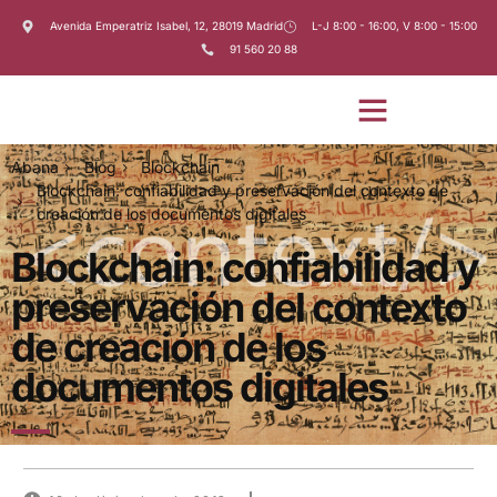
Avenida Emperatriz Isabel, 12, 28019 Madrid
L-J 8:00 - 16:00, V 8:00 - 15:00
91 560 20 88
Abana
Blog
Blockchain
Blockchain: confiabilidad y preservación del contexto de
creación de los documentos digitales
Blockchain: confiabilidad y
preservación del contexto
de creación de los
documentos digitales