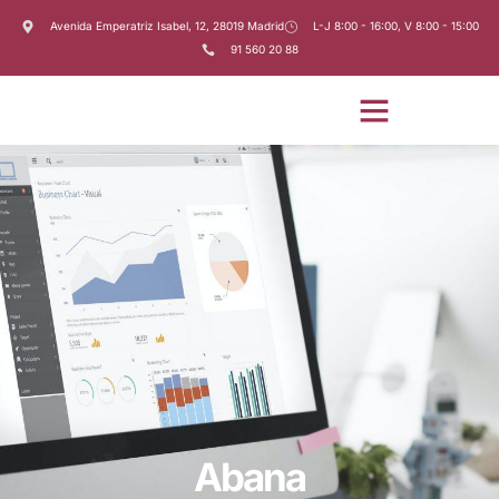
Avenida Emperatriz Isabel, 12, 28019 Madrid
L-J 8:00 - 16:00, V 8:00 - 15:00
91 560 20 88
Abana